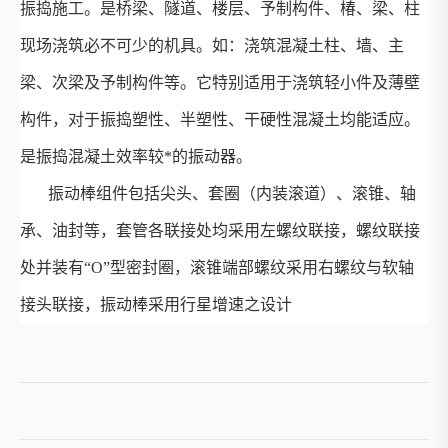
振捣施工。是桥梁、隧道、楼层、予制构件、椿、梁、柱
现场浇筑必不可少的机具。如：浇筑混凝土柱、墙、主
梁、次梁及予制构件等。它特别适用于浇筑轻小件及薄壁
构件，对于振捣塑性、半塑性、干硬性混凝土均能适应。
是振捣混凝土效率较*的振动器。
振动棒组件包括尖头、套圈（内装滚道）、滚锥、轴
承、油封等，套管各联接处均采用左螺纹联接，螺纹联接
处并装有“O”型密封圈，滚锥端部螺纹采用右螺纹与软轴
接头联接，振动棒采用行星增速之设计